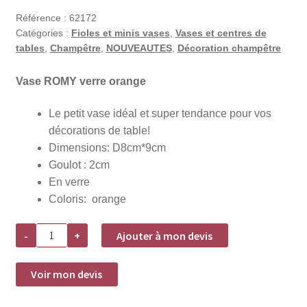
Référence :
62172
Catégories :
Fioles et minis vases
,
Vases et centres de
tables
,
Champêtre
,
NOUVEAUTES
,
Décoration champêtre
Vase ROMY verre orange
Le petit vase idéal et super tendance pour vos
décorations de table!
Dimensions: D8cm*9cm
Goulot : 2cm
En verre
Coloris: orange
quantité
-
+
Ajouter à mon devis
de
Vase
ROMY
verre
Voir mon devis
orange