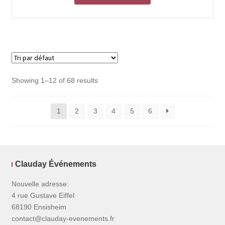
Showing 1–12 of 68 results
1
2
3
4
5
6
Clauday Événements
Nouvelle adresse:
4 rue Gustave Eiffel
68190 Ensisheim
contact@clauday-evenements.fr