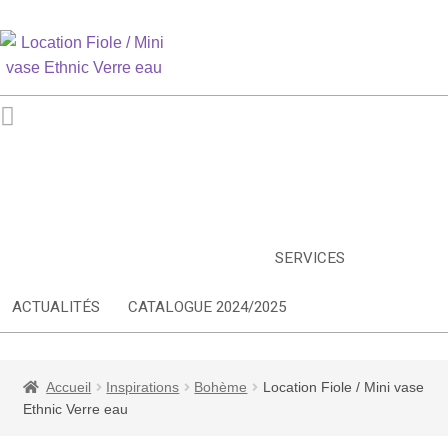
ARTS DE LA TABLE
EQUIPEMENT CUISINE
MOBILIER
TEXTILE
DÉCORATIONS
INSPIRATIONS
NOUVEAUTES
SERVICES
ACTUALITÉS
CATALOGUE 2024/2025
Accueil
Inspirations
Bohème
Location Fiole / Mini vase
Ethnic Verre eau