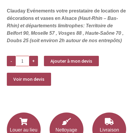
Clauday Evénements votre prestataire de location de
décorations et vases en Alsace
(Haut-Rhin – Bas-
Rhin) et départements limitrophes: Territoire de
Belfort 90, Moselle 57 , Vosges 88 , Haute-Saône 70 ,
Doubs 25 (soit environ 2h autour de nos entrepôts)
quantité
-
+
Ajouter à mon devis
de
Location
Fiole
/
Voir mon devis
Mini
vase
Ethnic
Verre
eau
Louer au lieu
Nettoyage
Livraison