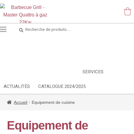
Recherche
Recherche
pour :
ARTS DE LA TABLE
EQUIPEMENT CUISINE
MOBILIER
TEXTILE
DÉCORATIONS
INSPIRATIONS
NOUVEAUTES
SERVICES
ACTUALITÉS
CATALOGUE 2024/2025
Accueil
Equipement de cuisine
Equipement de