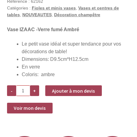
Référence :
62162
Catégories :
Fioles et minis vases
,
Vases et centres de
tables
,
NOUVEAUTES
,
Décoration champêtre
Vase IZAAC -Verre fumé Ambré
Le petit vase idéal et super tendance pour vos
décorations de table!
Dimensions: D9.5cm*H12.5cm
En verre
Coloris: ambre
quantité
-
+
Ajouter à mon devis
de
Vase
IZAAC
-
Voir mon devis
Verre
fumé
Ambré