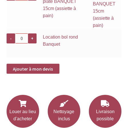
plate BANQUET
Location
assiette
15cm (assiette à
plate
BANQUET
pain)
15cm
(assiette
à
pain)
quantité
Location bol rond
-
+
de
Banquet
Location
bol
rond
Banquet
Ajouter à mon devis
Louer au lieu
Nettoyage
Livraison
d'acheter
inclus
possible