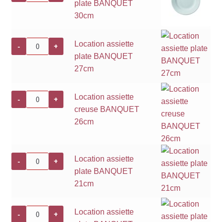
plate BANQUET
Location
assiette
30cm
plate
BANQUET
30cm
quantité
Location assiette
-
+
de
plate BANQUET
Location
assiette
27cm
plate
BANQUET
27cm
quantité
Location assiette
-
+
de
creuse BANQUET
Location
assiette
26cm
creuse
BANQUET
26cm
quantité
Location assiette
-
+
de
plate BANQUET
Location
assiette
21cm
plate
BANQUET
21cm
quantité
Location assiette
-
+
de