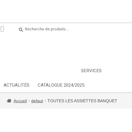
Recherche
Recherche
pour :
ARTS DE LA TABLE
EQUIPEMENT CUISINE
MOBILIER
TEXTILE
DÉCORATIONS
INSPIRATIONS
NOUVEAUTES
SERVICES
ACTUALITÉS
CATALOGUE 2024/2025
Accueil
defaut
TOUTES LES ASSIETTES BANQUET