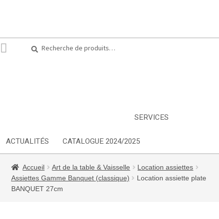
Recherche
Recherche
pour :
ARTS DE LA TABLE
EQUIPEMENT CUISINE
MOBILIER
TEXTILE
DÉCORATIONS
INSPIRATIONS
NOUVEAUTES
SERVICES
ACTUALITÉS
CATALOGUE 2024/2025
Accueil
Art de la table & Vaisselle
Location assiettes
Assiettes Gamme Banquet (classique)
Location assiette plate
BANQUET 27cm