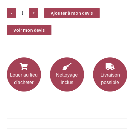
quantité
-
+
Ajouter à mon devis
de
Location
assiette
plate
Voir mon devis
BANQUET
27cm
Louer au lieu
Nettoyage
Livraison
d'acheter
inclus
possible