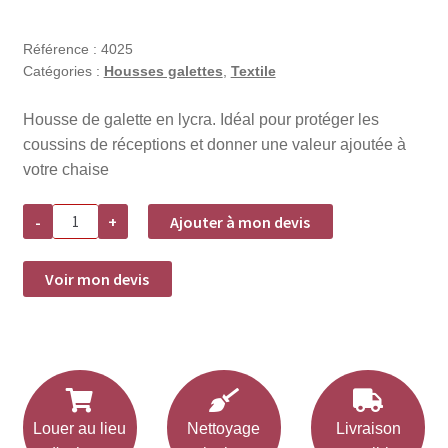
Référence :
4025
Catégories :
Housses galettes
,
Textile
Housse de galette en lycra. Idéal pour protéger les
coussins de réceptions et donner une valeur ajoutée à
votre chaise
quantité
-
+
Ajouter à mon devis
de
Location
housse
galette
Voir mon devis
Lycra
-
Bordeaux
Louer au lieu
Nettoyage
Livraison