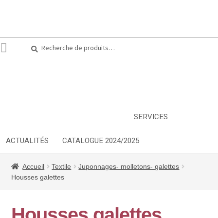
Recherche
Recherche
pour :
ARTS DE LA TABLE
EQUIPEMENT CUISINE
MOBILIER
TEXTILE
DÉCORATIONS
INSPIRATIONS
NOUVEAUTES
SERVICES
ACTUALITÉS
CATALOGUE 2024/2025
Accueil
Textile
Juponnages- molletons- galettes
Housses galettes
Housses galettes