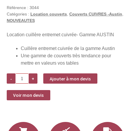
Référence :
3044
Catégories :
Location couverts
,
Couverts CUIVRES -Austin
,
NOUVEAUTES
Location cuillère entremet cuivrée- Gamme AUSTIN
Cuillère entremet cuivrée de la gamme Austin
Une gamme de couverts très tendance pour
mettre en valeurs vos tables
quantité
-
+
Ajouter à mon devis
de
Cuillère
entremet
cuivrée
Voir mon devis
-
Austin