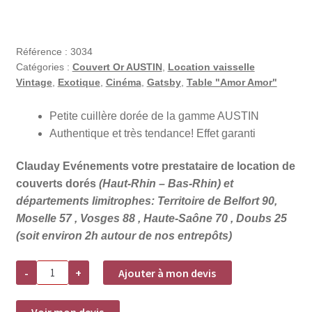
Référence :
3034
Catégories :
Couvert Or AUSTIN
,
Location vaisselle
Vintage
,
Exotique
,
Cinéma
,
Gatsby
,
Table "Amor Amor"
Petite cuillère dorée de la gamme AUSTIN
Authentique et très tendance! Effet garanti
Clauday Evénements votre prestataire de location de
couverts dorés
(Haut-Rhin – Bas-Rhin) et
départements limitrophes: Territoire de Belfort 90,
Moselle 57 , Vosges 88 , Haute-Saône 70 , Doubs 25
(soit environ 2h autour de nos entrepôts)
quantité
-
+
Ajouter à mon devis
de
Location
petite
cuillère