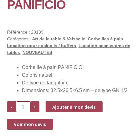
PANIFICIO
Référence :
29139
Catégories :
Art de la table & Vaisselle
,
Corbeilles à pain
,
Location pour cocktails / buffets
,
Location accessoires de
tables
,
NOUVEAUTES
Corbeille à pain PANIFICIO
Coloris natuel
De type rectangulaire
Dimensions: 32.5×26.5×6.5 cm – de type GN 1/2
quantité
-
+
Ajouter à mon devis
de
Corbeille
à
pain
Voir mon devis
PANIFICIO