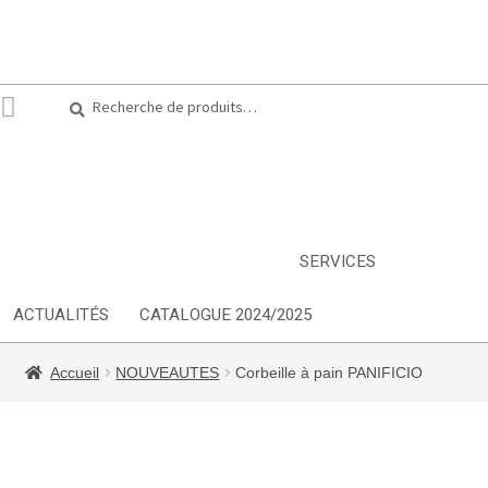
Recherche
Recherche
pour :
ARTS DE LA TABLE
EQUIPEMENT CUISINE
MOBILIER
TEXTILE
DÉCORATIONS
INSPIRATIONS
NOUVEAUTES
SERVICES
ACTUALITÉS
CATALOGUE 2024/2025
Accueil
NOUVEAUTES
Corbeille à pain PANIFICIO