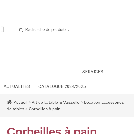
Recherche
Recherche
pour :
ARTS DE LA TABLE
EQUIPEMENT CUISINE
MOBILIER
TEXTILE
DÉCORATIONS
INSPIRATIONS
NOUVEAUTES
SERVICES
ACTUALITÉS
CATALOGUE 2024/2025
Accueil
Art de la table & Vaisselle
Location accessoires
de tables
Corbeilles à pain
Corbeilles à pain