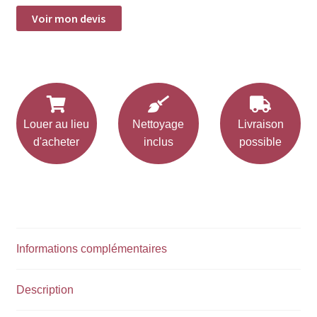
chemin
de
Voir mon devis
table
Satin
-
Bleu
roi
Louer au lieu
Nettoyage
Livraison
d'acheter
inclus
possible
Informations complémentaires
Description