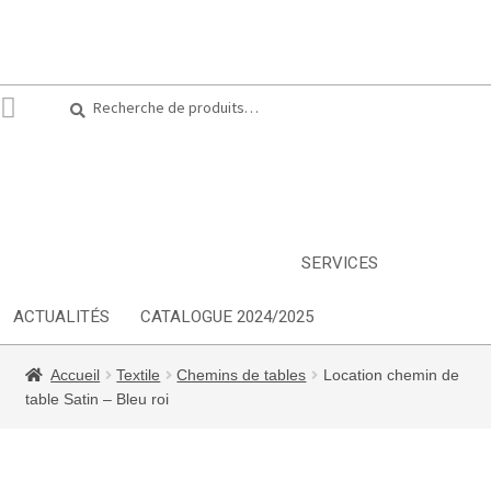
Recherche
Recherche
pour :
ARTS DE LA TABLE
EQUIPEMENT CUISINE
MOBILIER
TEXTILE
DÉCORATIONS
INSPIRATIONS
NOUVEAUTES
SERVICES
ACTUALITÉS
CATALOGUE 2024/2025
Accueil
Textile
Chemins de tables
Location chemin de
table Satin – Bleu roi