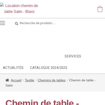
Recherche
Recherche
pour :
ARTS DE LA TABLE
EQUIPEMENT CUISINE
MOBILIER
TEXTILE
DÉCORATIONS
INSPIRATIONS
NOUVEAUTES
SERVICES
ACTUALITÉS
CATALOGUE 2024/2025
Accueil
Textile
Chemins de tables
Chemin de table -
Satin
Chemin de table -