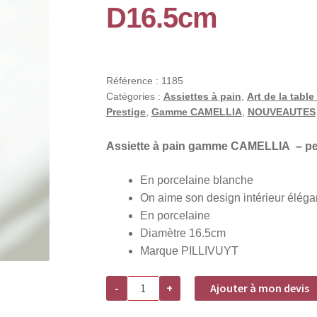
🔍
D16.5cm
Référence :
1185
Catégories :
Assiettes à pain
,
Art de la table
Prestige
,
Gamme CAMELLIA
,
NOUVEAUTES
Assiette à pain gamme CAMELLIA – pe
En porcelaine blanche
On aime son design intérieur élégan
En porcelaine
Diamètre 16.5cm
Marque PILLIVUYT
quantité
-
+
Ajouter à mon devis
de
Assiette
à