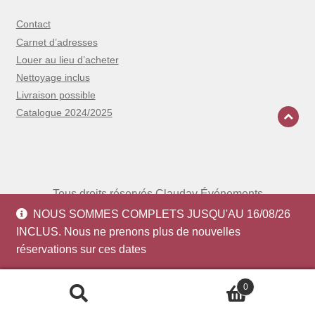
Contact
Carnet d’adresses
Louer au lieu d’acheter
Nettoyage inclus
Livraison possible
Catalogue 2024/2025
Tous droits réservés Clauday Événements
2026 - Site réalisé par
Wooz'up
-
Mentions
NOUS SOMMES COMPLETS JUSQU'AU 16/08/26
légales
-
CGV
INCLUS. Nous ne prenons plus de nouvelles
réservations sur ces dates
0
Recherche
Recherche