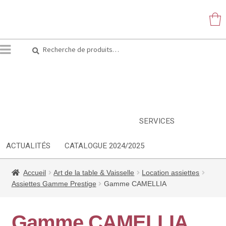
Recherche
Recherche
pour :
ARTS DE LA TABLE
EQUIPEMENT CUISINE
MOBILIER
TEXTILE
DÉCORATIONS
INSPIRATIONS
NOUVEAUTES
SERVICES
ACTUALITÉS
CATALOGUE 2024/2025
Accueil
Art de la table & Vaisselle
Location assiettes
Assiettes Gamme Prestige
Gamme CAMELLIA
Gamme CAMELLIA