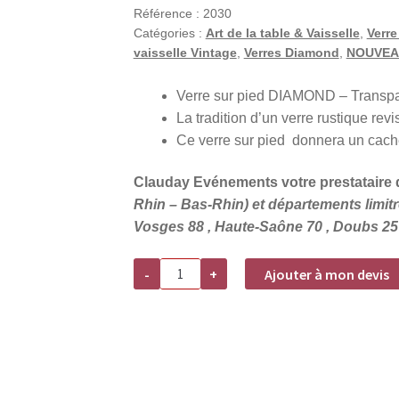
Référence :
2030
Catégories :
Art de la table & Vaisselle
,
Verre
vaisselle Vintage
,
Verres Diamond
,
NOUVEA
Verre sur pied DIAMOND – Transpa
La tradition d’un verre rustique revi
Ce verre sur pied donnera un cache
Clauday Evénements votre prestataire d
Rhin – Bas-Rhin) et départements limitro
Vosges 88 , Haute-Saône 70 , Doubs 25 
quantité
-
+
Ajouter à mon devis
de
Location
verre
sur
pied
DIAMOND
-
Transparent