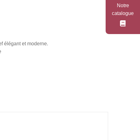
Notre
catalogue
ief élégant et moderne.
e