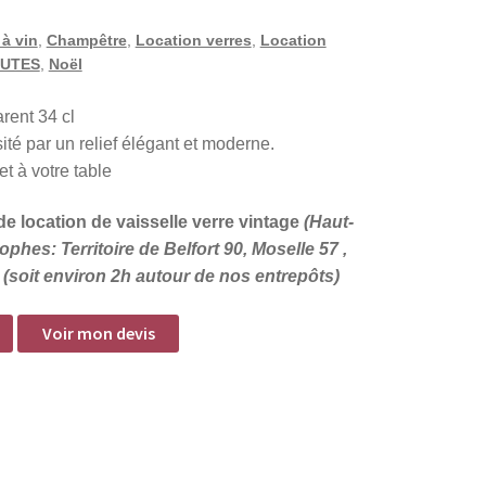
 à vin
,
Champêtre
,
Location verres
,
Location
UTES
,
Noël
rent 34 cl
sité par un relief élégant et moderne.
t à votre table
e location de vaisselle verre vintage
(Haut-
phes: Territoire de Belfort 90, Moselle 57 ,
(soit environ 2h autour de nos entrepôts)
Voir mon devis