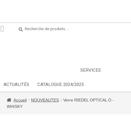
Recherche
Recherche
pour :
ARTS DE LA TABLE
EQUIPEMENT CUISINE
MOBILIER
TEXTILE
DÉCORATIONS
INSPIRATIONS
NOUVEAUTES
SERVICES
ACTUALITÉS
CATALOGUE 2024/2025
Accueil
NOUVEAUTES
Verre RIEDEL OPTICAL O -
WHISKY