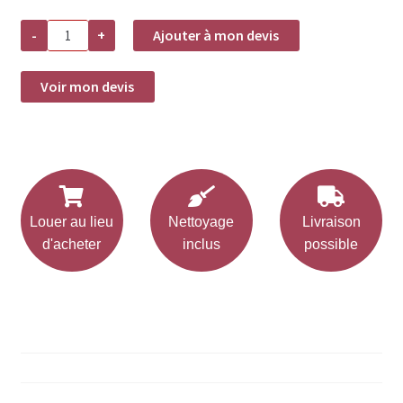
quantité
-
+
Ajouter à mon devis
de
Verre
RIEDEL
OPTICAL
Voir mon devis
O
-
WHISKY
Louer au lieu
Nettoyage
Livraison
d'acheter
inclus
possible