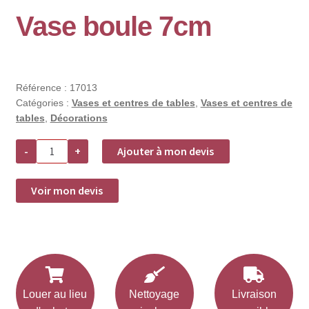
Vase boule 7cm
Référence :
17013
Catégories :
Vases et centres de tables
,
Vases et centres de
tables
,
Décorations
quantité
-
+
Ajouter à mon devis
de
Vase
boule
7cm
Voir mon devis
Louer au lieu
Nettoyage
Livraison