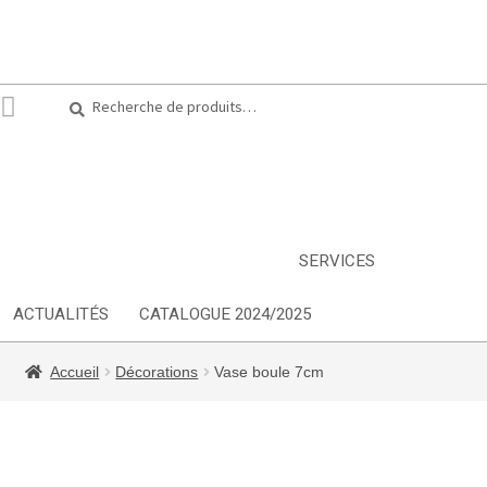
Recherche
Recherche
pour :
ARTS DE LA TABLE
EQUIPEMENT CUISINE
MOBILIER
TEXTILE
DÉCORATIONS
INSPIRATIONS
NOUVEAUTES
SERVICES
ACTUALITÉS
CATALOGUE 2024/2025
Accueil
Décorations
Vase boule 7cm