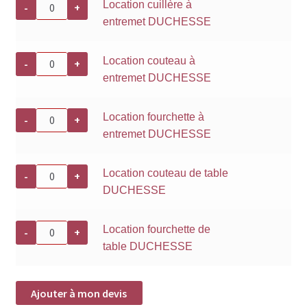
quantité
Location cuillère à
-
+
de
entremet DUCHESSE
Location
cuillère
à
entremet
quantité
Location couteau à
-
+
DUCHESSE
de
entremet DUCHESSE
Location
couteau
à
entremet
quantité
Location fourchette à
-
+
DUCHESSE
de
entremet DUCHESSE
Location
fourchette
à
entremet
quantité
Location couteau de table
-
+
DUCHESSE
de
DUCHESSE
Location
couteau
de
table
quantité
Location fourchette de
-
+
DUCHESSE
de
table DUCHESSE
Location
fourchette
de
table
DUCHESSE
Ajouter à mon devis