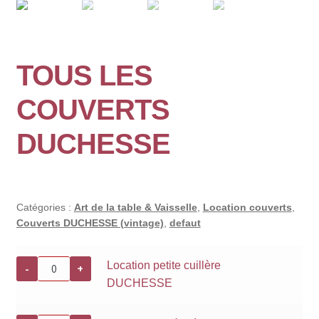
🔍
TOUS LES
COUVERTS
DUCHESSE
Catégories :
Art de la table & Vaisselle
,
Location couverts
,
Couverts DUCHESSE (vintage)
,
defaut
quantité
Location petite cuillère
-
+
de
DUCHESSE
Location
petite
cuillère
DUCHESSE