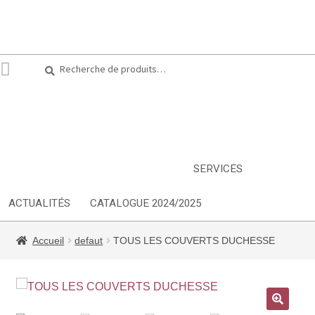
Recherche
Recherche
pour :
ARTS DE LA TABLE
EQUIPEMENT CUISINE
MOBILIER
TEXTILE
DÉCORATIONS
INSPIRATIONS
NOUVEAUTES
SERVICES
ACTUALITÉS
CATALOGUE 2024/2025
Accueil
defaut
TOUS LES COUVERTS DUCHESSE