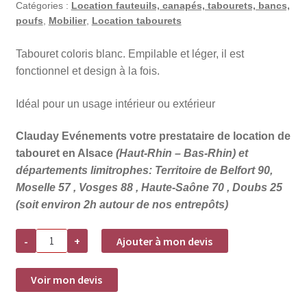
Catégories :
Location fauteuils, canapés, tabourets, bancs,
poufs
,
Mobilier
,
Location tabourets
Tabouret coloris blanc. Empilable et léger, il est
fonctionnel et design à la fois.
Idéal pour un usage intérieur ou extérieur
Clauday Evénements votre prestataire de location de
tabouret en Alsace
(Haut-Rhin – Bas-Rhin) et
départements limitrophes: Territoire de Belfort 90,
Moselle 57 , Vosges 88 , Haute-Saône 70 , Doubs 25
(soit environ 2h autour de nos entrepôts)
quantité
-
+
Ajouter à mon devis
de
Location
tabouret
Nova
Voir mon devis
blanc