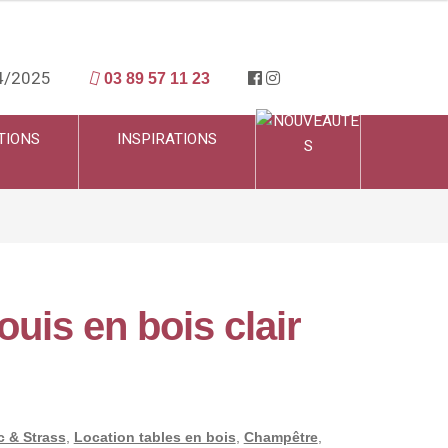
4/2025
03 89 57 11 23
TIONS
INSPIRATIONS
ouis en bois clair
c & Strass
,
Location tables en bois
,
Champêtre
,