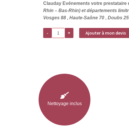
Clauday Evénements votre prestataire d
Rhin – Bas-Rhin) et départements limitro
Vosges 88 , Haute-Saône 70 , Doubs 25 
quantité
-
+
Ajouter à mon devis
de
Location
Table
Louis
en
bois
clair
Nettoyage inclus