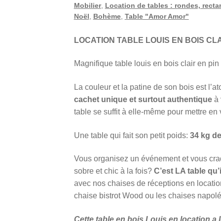
Mobilier
,
Location de tables : rondes, recta
Noël
,
Bohème
,
Table "Amor Amor"
LOCATION TABLE LOUIS EN BOIS CL
Magnifique table louis en bois clair en pin 
La couleur et la patine de son bois est l’a
cachet unique et surtout authentique
à 
table se suffit à elle-même pour mettre en
Une table qui fait son petit poids:
34 kg de
Vous organisez un événement et vous craq
sobre et chic à la fois?
C’est LA table qu’
avec nos chaises de réceptions en location
chaise bistrot Wood ou les chaises napol
Cette table en bois Louis en location a