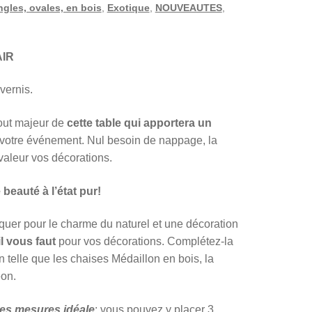
ngles, ovales, en bois
,
Exotique
,
NOUVEAUTES
,
AIR
vernis.
tout majeur de
cette table qui apportera un
votre événement. Nul besoin de nappage, la
 valeur vos décorations.
 beauté à l’état pur!
uer pour le charme du naturel et une décoration
il vous faut
pour vos décorations. Complétez-la
 telle que les chaises Médaillon en bois, la
éon.
 les mesures idéale
: vous pouvez y placer 3