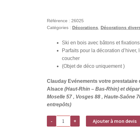
Référence :
26025
Catégories :
Décorations
,
Décorations diver
Ski en bois avec bâtons et fixation
Parfaits pour la décoration d’hiver,
coucher
(Objet de déco uniquement )
Clauday Evénements votre prestataire d
Alsace
(Haut-Rhin – Bas-Rhin) et départ
Moselle 57 , Vosges 88 , Haute-Saône 7
entrepôts)
quantité
-
+
Ajouter à mon devis
de
Location
skis
en