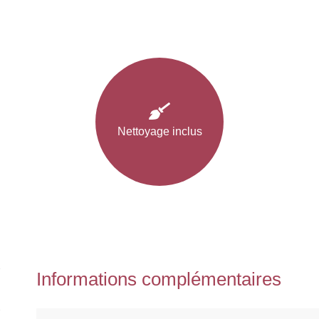
bois
H170cm
Nettoyage inclus
Informations complémentaires