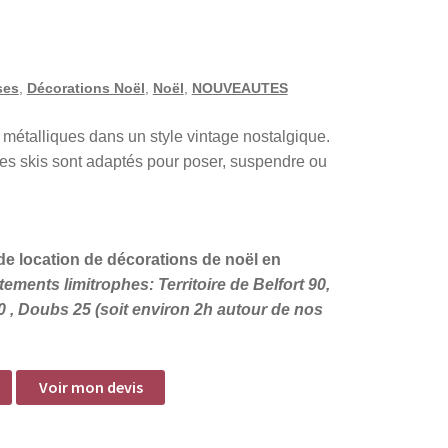
ses
,
Décorations Noël
,
Noël
,
NOUVEAUTES
s métalliques dans un style vintage nostalgique.
 les skis sont adaptés pour poser, suspendre ou
e location de décorations de noël en
ements limitrophes: Territoire de Belfort 90,
0 , Doubs 25 (soit environ 2h autour de nos
Voir mon devis