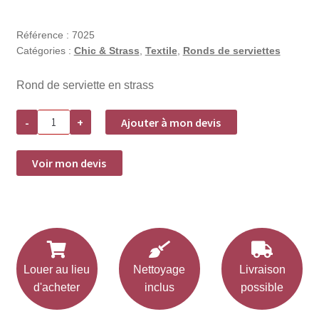
Référence :
7025
Catégories :
Chic & Strass
,
Textile
,
Ronds de serviettes
Rond de serviette en strass
quantité
-
+
Ajouter à mon devis
de
Location
rond
de
Voir mon devis
serviette
Strass
-
Fushia
Louer au lieu
Nettoyage
Livraison
d'acheter
inclus
possible