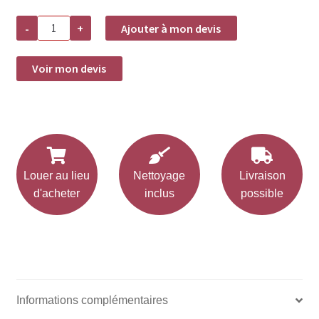
quantité
-
+
Ajouter à mon devis
de
Renard
Rox
Noël
Voir mon devis
-
Debout
Louer au lieu
Nettoyage
Livraison
d'acheter
inclus
possible
Informations complémentaires