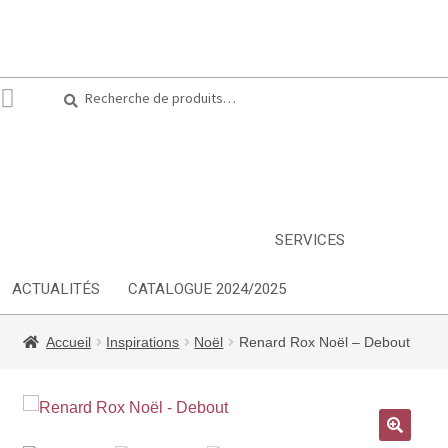
Recherche
Recherche
pour :
ARTS DE LA TABLE
EQUIPEMENT CUISINE
MOBILIER
TEXTILE
DÉCORATIONS
INSPIRATIONS
NOUVEAUTES
SERVICES
ACTUALITÉS
CATALOGUE 2024/2025
Accueil
Inspirations
Noël
Renard Rox Noël – Debout