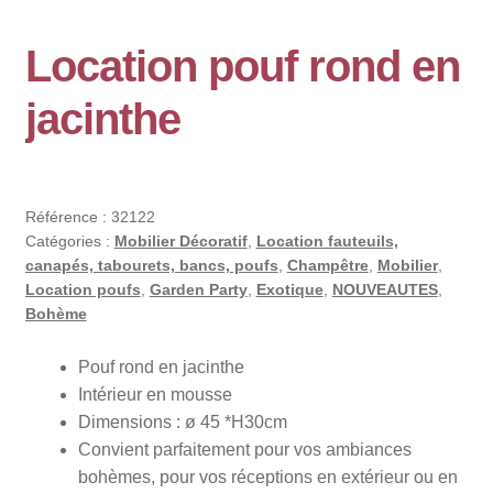
Location pouf rond en
jacinthe
Référence :
32122
Catégories :
Mobilier Décoratif
,
Location fauteuils,
canapés, tabourets, bancs, poufs
,
Champêtre
,
Mobilier
,
Location poufs
,
Garden Party
,
Exotique
,
NOUVEAUTES
,
Bohème
Pouf rond en jacinthe
Intérieur en mousse
Dimensions :
ø 45 *H30cm
Convient parfaitement pour vos ambiances
bohèmes, pour vos réceptions en extérieur ou en