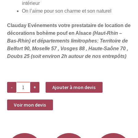
intérieur
On l’aime pour son charme et son naturel
Clauday Evénements votre prestataire de location de
décorations bohème pouf en Alsace
(Haut-Rhin –
Bas-Rhin) et départements limitrophes: Territoire de
Belfort 90, Moselle 57 , Vosges 88 , Haute-Saône 70 ,
Doubs 25 (soit environ 2h autour de nos entrepôts)
quantité
-
+
Ajouter à mon devis
de
Location
pouf
rond
Voir mon devis
en
jacinthe