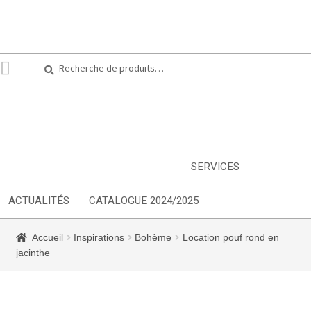
Recherche
Recherche
pour :
ARTS DE LA TABLE
EQUIPEMENT CUISINE
MOBILIER
TEXTILE
DÉCORATIONS
INSPIRATIONS
NOUVEAUTES
SERVICES
ACTUALITÉS
CATALOGUE 2024/2025
Accueil
Inspirations
Bohème
Location pouf rond en
jacinthe