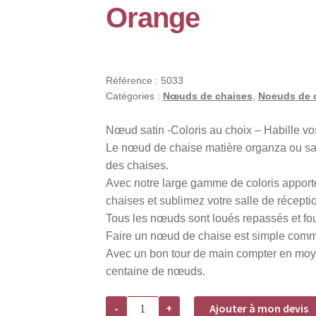
Orange
Référence :
5033
Catégories :
Nœuds de chaises
,
Noeuds de 
Nœud satin -Coloris au choix – Habille vo
Le nœud de chaise matière organza ou sat
des chaises.
Avec notre large gamme de coloris apporte
chaises et sublimez votre salle de récepti
Tous les nœuds sont loués repassés et four
Faire un nœud de chaise est simple comm
Avec un bon tour de main compter en moyen
centaine de nœuds.
quantité
-
+
Ajouter à mon devis
de