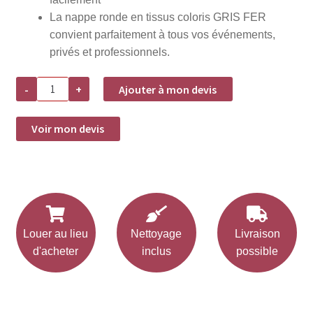
La nappe ronde en tissus coloris GRIS FER
convient parfaitement à tous vos événements,
privés et professionnels.
quantité
-
+
Ajouter à mon devis
de
Nappe
ronde
en
Voir mon devis
tissus
D290cm-
Gris
fer
Louer au lieu
Nettoyage
Livraison
d'acheter
inclus
possible