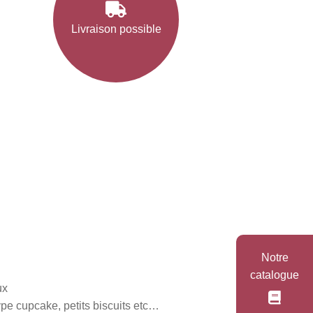
Livraison possible
Notre
catalogue
ux
ype cupcake, petits biscuits etc…