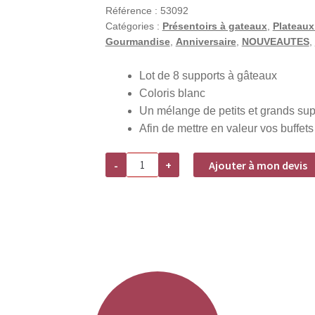
Référence :
53092
Catégories :
Présentoirs à gateaux
,
Plateaux
Gourmandise
,
Anniversaire
,
NOUVEAUTES
,
Lot de 8 supports à gâteaux
Coloris blanc
Un mélange de petits et grands sup
Afin de mettre en valeur vos buffets
quantité
-
+
Ajouter à mon devis
de
Location
lot
de
8
supports
à
gâteaux
blanc