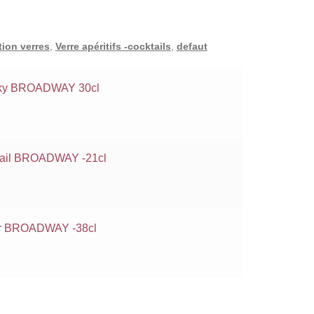
ion verres
,
Verre apéritifs -cocktails
,
defaut
isky BROADWAY 30cl
ktail BROADWAY -21cl
ler BROADWAY -38cl