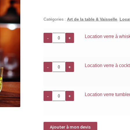
🔍
Catégories :
Art de la table & Vaisselle
,
Locat
quantité
Location verre à wh
-
+
de
Location
verre
à
whisky
BROADWAY
quantité
Location verre à coc
-
+
30cl
de
Location
verre
à
cocktail
BROADWAY
quantité
Location verre tumb
-
+
-21cl
de
Location
verre
tumbler
BROADWAY
-38cl
Ajouter à mon devis