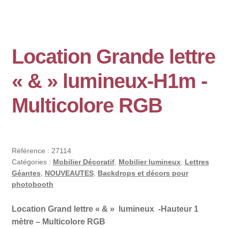
Location Grande lettre
« & » lumineux-H1m -
Multicolore RGB
Référence :
27114
Catégories :
Mobilier Décoratif
,
Mobilier lumineux
,
Lettres
Géantes
,
NOUVEAUTES
,
Backdrops et décors pour
photobooth
Location Grand lettre « & » lumineux -Hauteur 1
mètre – Multicolore RGB