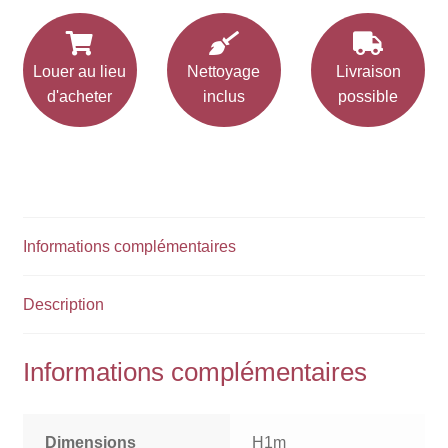
RGB
Louer au lieu
Nettoyage
Livraison
d'acheter
inclus
possible
Informations complémentaires
Description
Informations complémentaires
Dimensions
H1m