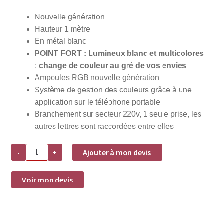
Nouvelle génération
Hauteur 1 mètre
En métal blanc
POINT FORT : Lumineux blanc et multicolores
: change de couleur au gré de vos envies
Ampoules RGB nouvelle génération
Système de gestion des couleurs grâce à une
application sur le téléphone portable
Branchement sur secteur 220v, 1 seule prise, les
autres lettres sont raccordées entre elles
quantité
-
+
Ajouter à mon devis
de
Location
Grande
lettre
Voir mon devis
"&"
lumineux-
H1m
-
Multicolore