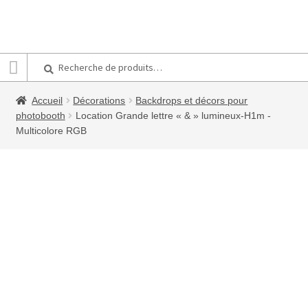
Recherche
Recherche
pour :
Accueil
Décorations
Backdrops et décors pour
photobooth
Location Grande lettre « & » lumineux-H1m -
Multicolore RGB