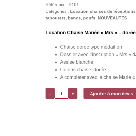
Référence :
9101
Catégories :
Location chaises de réceptions
tabourets, bancs, poufs
,
NOUVEAUTES
Location Chaise Mariée « Mrs » – dorée
Chaise dorée type médaillon
Dossier avec l’inscription « Mrs »
Assise blanche
Coloris chaise: dorée
A compléter avec la chaise Marié « 
quantité
-
+
Ajouter à mon devis
de
Location
Chaise
Mariée
"Mrs"
-
dorée