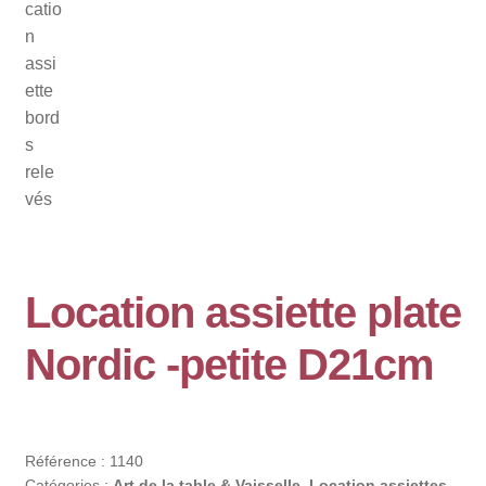
Location assiette plate
Nordic -petite D21cm
Référence :
1140
Catégories :
Art de la table & Vaisselle
,
Location assiettes
,