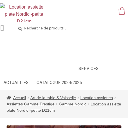
Recherche
Recherche
pour :
ARTS DE LA TABLE
EQUIPEMENT CUISINE
MOBILIER
TEXTILE
DÉCORATIONS
INSPIRATIONS
NOUVEAUTES
SERVICES
ACTUALITÉS
CATALOGUE 2024/2025
Accueil
Art de la table & Vaisselle
Location assiettes
Assiettes Gamme Prestige
Gamme Nordic
Location assiette
plate Nordic -petite D21cm