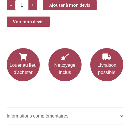
quantité
-
+
Ajouter à mon devis
de
Location
assiette
plate
Voir mon devis
Nordic
-
petite
D21cm
Louer au lieu
Nettoyage
Livraison
d'acheter
inclus
possible
Informations complémentaires