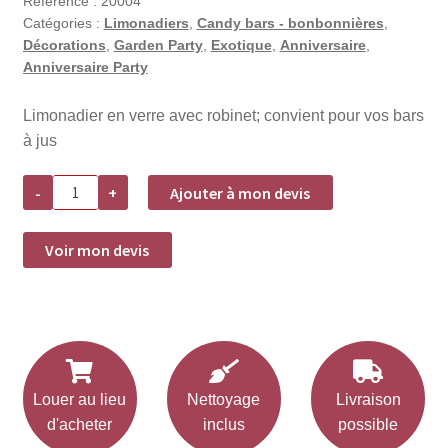
Référence :
20004
Catégories :
Limonadiers
,
Candy bars - bonbonnières
,
Décorations
,
Garden Party
,
Exotique
,
Anniversaire
,
Anniversaire Party
Limonadier en verre avec robinet; convient pour vos bars
à jus
quantité
-
+
Ajouter à mon devis
de
Location
limonadier
5L
Voir mon devis
Louer au lieu
Nettoyage
Livraison
d'acheter
inclus
possible