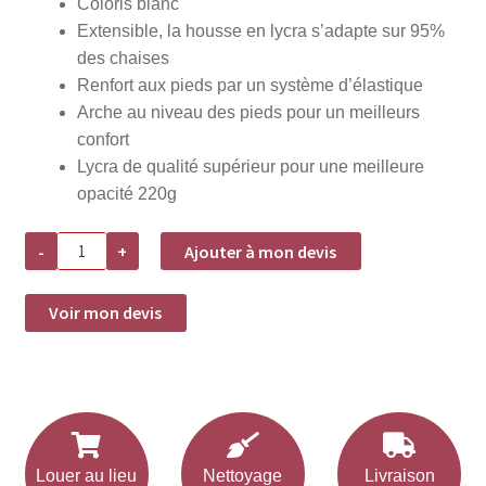
Coloris blanc
Extensible, la housse en lycra s’adapte sur 95%
des chaises
Renfort aux pieds par un système d’élastique
Arche au niveau des pieds pour un meilleurs
confort
Lycra de qualité supérieur pour une meilleure
opacité 220g
quantité
-
+
Ajouter à mon devis
de
Housse
de
chaise
Voir mon devis
Lycra
-
Blanc
Louer au lieu
Nettoyage
Livraison