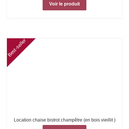
Voir le produit
Best-seller
Best-seller
Location chaise bistrot champêtre (en bois vieillit )