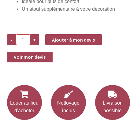
Idéale pour plus de confort
Un atout supplémentaire à votre décoration
quantité
-
+
Ajouter à mon devis
de
Location
galette
de
Voir mon devis
chaise
en
lin
(pour
chaise
bistrot)
Louer au lieu
Nettoyage
Livraison
d'acheter
inclus
possible