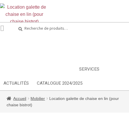
Recherche
Recherche
pour :
ARTS DE LA TABLE
EQUIPEMENT CUISINE
MOBILIER
TEXTILE
DÉCORATIONS
INSPIRATIONS
NOUVEAUTES
SERVICES
ACTUALITÉS
CATALOGUE 2024/2025
Accueil
Mobilier
Location galette de chaise en lin (pour
chaise bistrot)