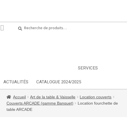
Recherche
Recherche
pour :
ARTS DE LA TABLE
EQUIPEMENT CUISINE
MOBILIER
TEXTILE
DÉCORATIONS
INSPIRATIONS
NOUVEAUTES
SERVICES
ACTUALITÉS
CATALOGUE 2024/2025
Accueil
Art de la table & Vaisselle
Location couverts
Couverts ARCADE (gamme Banquet)
Location fourchette de
table ARCADE