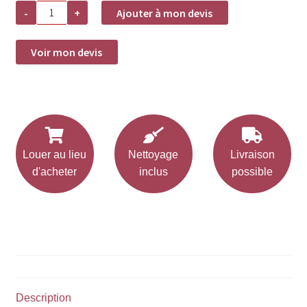
quantité
-
+
Ajouter à mon devis
de
Location
fourchette
de
Voir mon devis
table
ARCADE
Louer au lieu
Nettoyage
Livraison
d'acheter
inclus
possible
Description