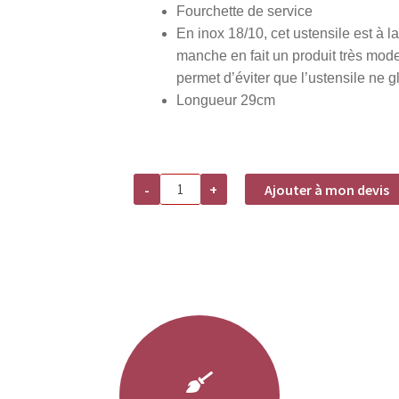
Fourchette de service
En inox 18/10, cet ustensile est à la 
manche en fait un produit très mode
permet d’éviter que l’ustensile ne g
Longueur 29cm
quantité
-
+
Ajouter à mon devis
de
Fourchette
de
service