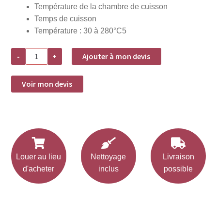
Température de la chambre de cuisson
Temps de cuisson
Température : 30 à 280°C5
quantité
-
+
Ajouter à mon devis
de
Four
à
convection
Voir mon devis
4
étages
GN1/1
-220
V
-3.15
Kw
Louer au lieu
Nettoyage
Livraison
d'acheter
inclus
possible