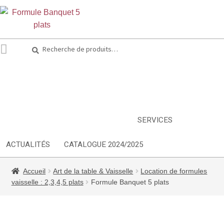
Recherche
Recherche
pour :
ARTS DE LA TABLE
EQUIPEMENT CUISINE
MOBILIER
TEXTILE
DÉCORATIONS
INSPIRATIONS
NOUVEAUTES
SERVICES
ACTUALITÉS
CATALOGUE 2024/2025
Accueil
Art de la table & Vaisselle
Location de formules
vaisselle : 2,3,4,5 plats
Formule Banquet 5 plats