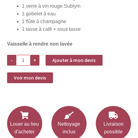
1 verre à vin rouge Sublym
1 gobelet à eau
1 flûte à champagne
1 tasse à café + sous tasse
Vaisselle à rendre non lavée
quantité
-
+
Ajouter à mon devis
de
Formule
Banquet
5
Voir mon devis
plats
Louer au lieu
Nettoyage
Livraison
d'acheter
inclus
possible