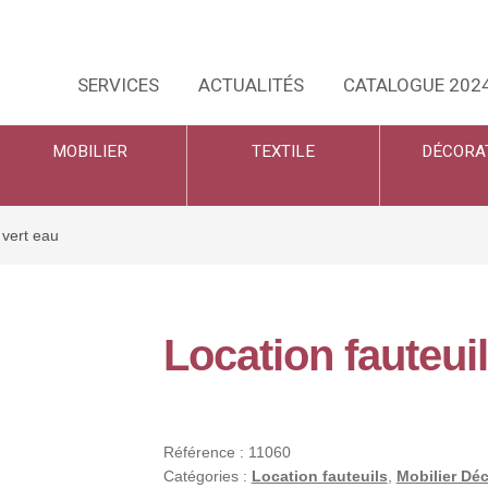
SERVICES
ACTUALITÉS
CATALOGUE 202
MOBILIER
TEXTILE
DÉCORA
 vert eau
Location fauteui
Référence :
11060
Catégories :
Location fauteuils
,
Mobilier Déc