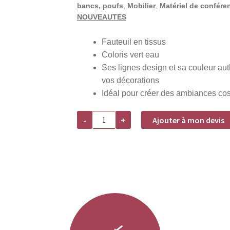
bancs, poufs
,
Mobilier
,
Matériel de conféren
NOUVEAUTES
Fauteuil en tissus
Coloris vert eau
Ses lignes design et sa couleur au
vos décorations
Idéal pour créer des ambiances co
quantité
-
+
Ajouter à mon devis
de
Location
fauteuil
design
vert
eau