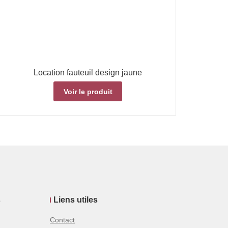
Location fauteuil design jaune
Voir le produit
s
Liens utiles
Contact