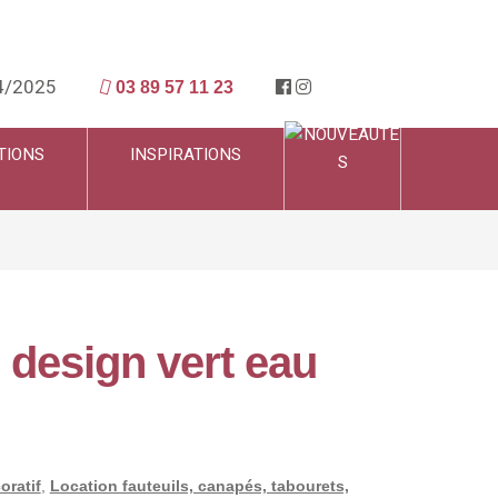
4/2025
03 89 57 11 23
TIONS
INSPIRATIONS
l design vert eau
oratif
,
Location fauteuils, canapés, tabourets,