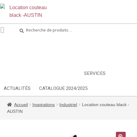
Recherche
Recherche
pour :
ARTS DE LA TABLE
EQUIPEMENT CUISINE
MOBILIER
TEXTILE
DÉCORATIONS
INSPIRATIONS
NOUVEAUTES
SERVICES
ACTUALITÉS
CATALOGUE 2024/2025
Accueil
Inspirations
Industriel
Location couteau black -
AUSTIN