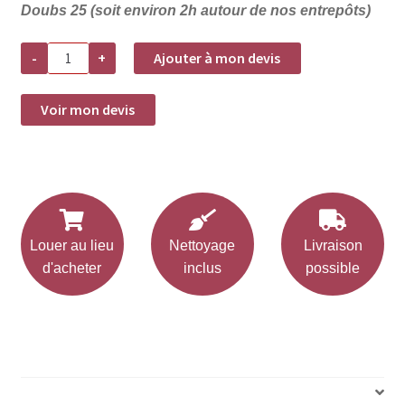
Doubs 25 (soit environ 2h autour de nos entrepôts)
quantité
-
+
Ajouter à mon devis
de
Location
couteau
black
Voir mon devis
-
AUSTIN
Louer au lieu
Nettoyage
Livraison
d'acheter
inclus
possible