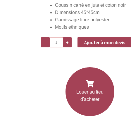
Coussin carré en jute et coton noir
Dimensions 45*45cm
Garnissage fibre polyester
Motifs ethniques
quantité
-
+
Ajouter à mon devis
de
Location
coussin
jute
&
coton
Noir
-
carré
45*45cm
Louer au lieu
d'acheter