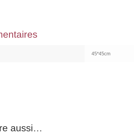
mentaires
45*45cm
tre aussi…