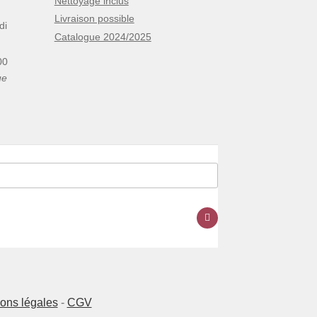
Nettoyage inclus
Livraison possible
di
Catalogue 2024/2025
00
ue
ons légales
-
CGV