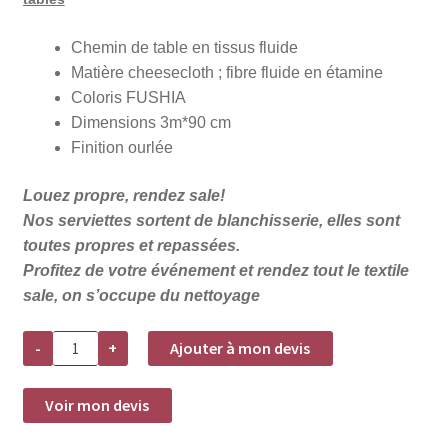
Chemin de table en tissus fluide
Matière cheesecloth ; fibre fluide en étamine
Coloris FUSHIA
Dimensions 3m*90 cm
Finition ourlée
Louez propre, rendez sale!
Nos serviettes sortent de blanchisserie, elles sont
toutes propres et repassées.
Profitez de votre événement et rendez tout le textile
sale, on s’occupe du nettoyage
quantité
-
+
Ajouter à mon devis
de
Chemin
de
table
Voir mon devis
Cheesecloth-
FUSHIA