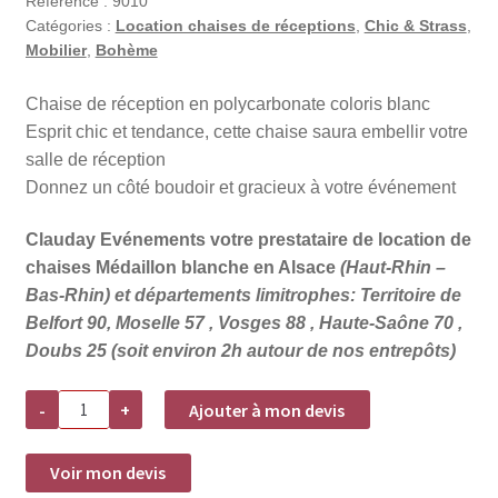
Référence :
9010
Catégories :
Location chaises de réceptions
,
Chic & Strass
,
Mobilier
,
Bohème
Chaise de réception en polycarbonate coloris blanc
Esprit chic et tendance, cette chaise saura embellir votre
salle de réception
Donnez un côté boudoir et gracieux à votre événement
Clauday Evénements votre prestataire de location de
chaises Médaillon blanche en Alsace
(Haut-Rhin –
Bas-Rhin) et départements limitrophes: Territoire de
Belfort 90, Moselle 57 , Vosges 88 , Haute-Saône 70 ,
Doubs 25 (soit environ 2h autour de nos entrepôts)
quantité
-
+
Ajouter à mon devis
de
Location
chaise
médaillon
Voir mon devis
Elisabeth