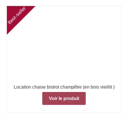
Best-seller
Best-seller
Location chaise bistrot champêtre (en bois vieillit )
Voir le produit