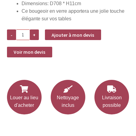
Dimensions: D708 * H11cm
Ce bougeoir en verre apportera une jolie touche
élégante sur vos tables
quantité
-
+
Ajouter à mon devis
de
Bougeoir
SALVIA
verre
Voir mon devis
mat
VERT
SAUGE
-
H11cm
Louer au lieu
Nettoyage
Livraison
d'acheter
inclus
possible