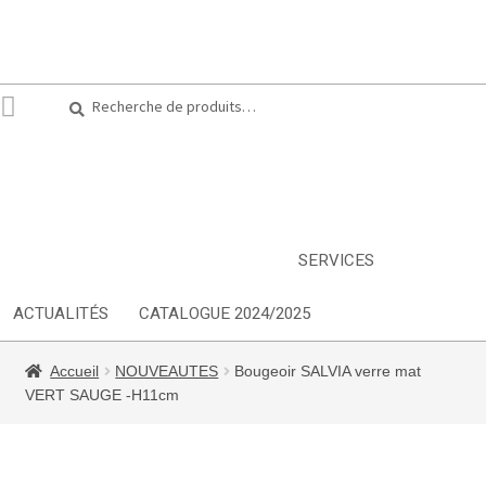
Recherche
Recherche
pour :
ARTS DE LA TABLE
EQUIPEMENT CUISINE
MOBILIER
TEXTILE
DÉCORATIONS
INSPIRATIONS
NOUVEAUTES
SERVICES
ACTUALITÉS
CATALOGUE 2024/2025
Accueil
NOUVEAUTES
Bougeoir SALVIA verre mat
VERT SAUGE -H11cm