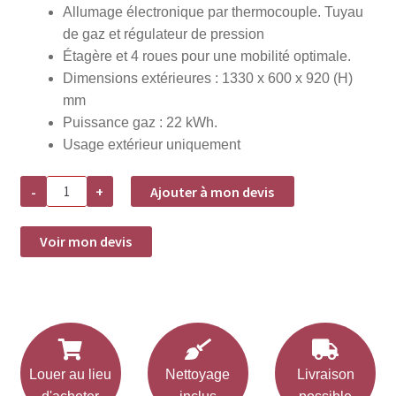
Allumage électronique par thermocouple. Tuyau
de gaz et régulateur de pression
Étagère et 4 roues pour une mobilité optimale.
Dimensions extérieures : 1330 x 600 x 920 (H)
mm
Puissance gaz : 22 kWh.
Usage extérieur uniquement
quantité
-
+
Ajouter à mon devis
de
Barbecue
Grill
-
Voir mon devis
Master
Quattro
à
gaz
22Kw
Louer au lieu
Nettoyage
Livraison