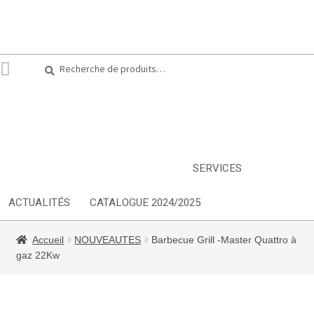
Recherche
Recherche
pour :
ARTS DE LA TABLE
EQUIPEMENT CUISINE
MOBILIER
TEXTILE
DÉCORATIONS
INSPIRATIONS
NOUVEAUTES
SERVICES
ACTUALITÉS
CATALOGUE 2024/2025
Accueil
NOUVEAUTES
Barbecue Grill -Master Quattro à
gaz 22Kw