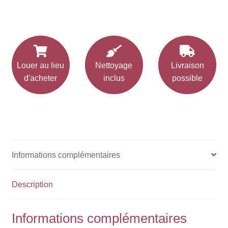
Lycra
-
Ivoire
Louer au lieu
Nettoyage
Livraison
d'acheter
inclus
possible
Informations complémentaires
Description
Informations complémentaires