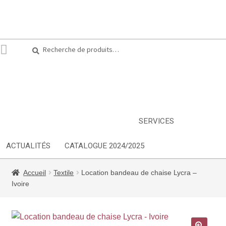
Recherche
Recherche
pour :
ARTS DE LA TABLE
EQUIPEMENT CUISINE
MOBILIER
TEXTILE
DÉCORATIONS
INSPIRATIONS
NOUVEAUTES
SERVICES
ACTUALITÉS
CATALOGUE 2024/2025
Accueil
Textile
Location bandeau de chaise Lycra –
Ivoire