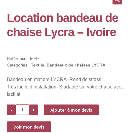
🔍
Location bandeau de
chaise Lycra – Ivoire
Référence :
5047
Catégories :
Textile
,
Bandeaux de chaises LYCRA
Bandeau en matière LYCRA- Rond de strass
Très facile d’installation- S’adapte sur votre chaise avec
facilité
quantité
-
+
Ajouter à mon devis
de
Location
bandeau
de
Voir mon devis
chaise