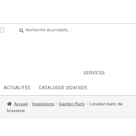
Recherche
Recherche
pour :
ARTS DE LA TABLE
EQUIPEMENT CUISINE
MOBILIER
TEXTILE
DÉCORATIONS
INSPIRATIONS
NOUVEAUTES
SERVICES
ACTUALITÉS
CATALOGUE 2024/2025
Accueil
Inspirations
Garden Party
Location banc de
brasserie