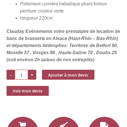
Piétement cornière métallique pliant finition
peinture couleur verte
longueur 220cm
Clauday Evénements votre prestataire de location de
banc de brasserie en Alsace
(Haut-Rhin – Bas-Rhin)
et départements limitrophes: Territoire de Belfort 90,
Moselle 57 , Vosges 88 , Haute-Saône 70 , Doubs 25
(soit environ 2h autour de nos entrepôts)
quantité
-
+
Ajouter à mon devis
de
Location
banc
de
Voir mon devis
brasserie