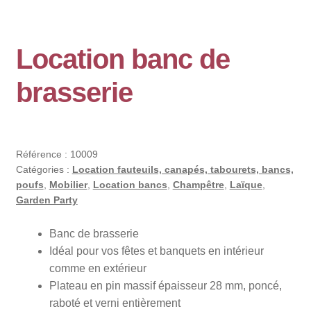
Location banc de
brasserie
Référence :
10009
Catégories :
Location fauteuils, canapés, tabourets, bancs,
poufs
,
Mobilier
,
Location bancs
,
Champêtre
,
Laïque
,
Garden Party
Banc de brasserie
Idéal pour vos fêtes et banquets en intérieur
comme en extérieur
Plateau en pin massif épaisseur 28 mm, poncé,
raboté et verni entièrement